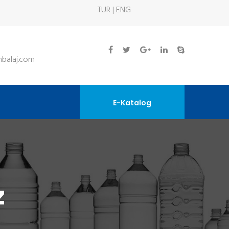
TUR | ENG
balaj.com
E-Katalog
z