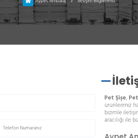
Aypet Ambalaj
İletişim Bilgilerimiz
İlet
Pet Şişe
,
Pet
ürünlerimiz ha
bizimle iletiş
aracılığı ile bi
Aypet Amb