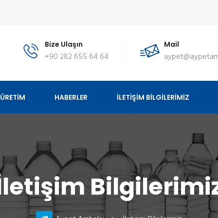
Bize Ulaşın
Mail
+90 282 655 64 64
aypet@aypetam
ÜRETİM
HABERLER
İLETİŞİM BİLGİLERİMİZ
İletişim Bilgilerimi