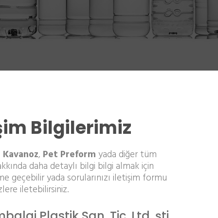
işim Bilgilerimiz
 Kavanoz
,
Pet Preform
yada diğer tüm
kkında daha detaylı bilgi bilgi almak için
ime geçebilir yada sorularınızı iletişim formu
zlere iletebilirsiniz.
alaj Plastik San. Tic. Ltd. şti.