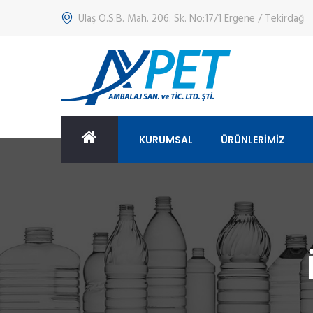
Ulaş O.S.B. Mah. 206. Sk. No:17/1 Ergene / Tekirdağ
KURUMSAL
ÜRÜNLERİMİZ