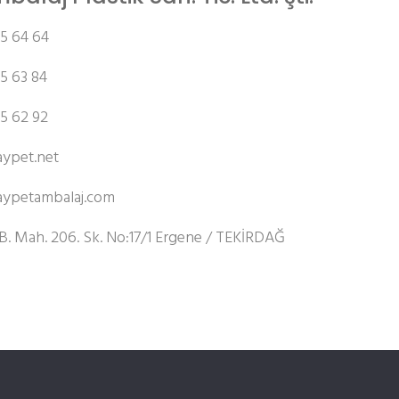
5 64 64
5 63 84
5 62 92
ypet.net
ypetambalaj.com
.B. Mah. 206. Sk. No:17/1 Ergene / TEKİRDAĞ