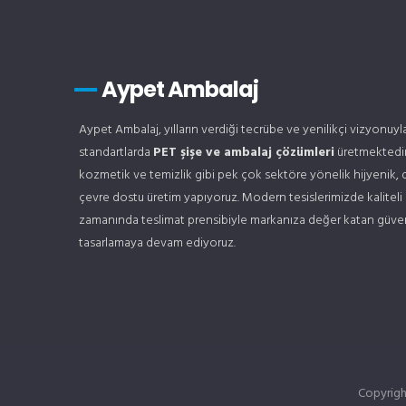
Aypet Ambalaj
Aypet Ambalaj, yılların verdiği tecrübe ve yenilikçi vizyonuy
standartlarda
PET şişe ve ambalaj çözümleri
üretmektedir
kozmetik ve temizlik gibi pek çok sektöre yönelik hijyenik, 
çevre dostu üretim yapıyoruz. Modern tesislerimizde kaliteli
zamanında teslimat prensibiyle markanıza değer katan güveni
tasarlamaya devam ediyoruz.
Copyrig