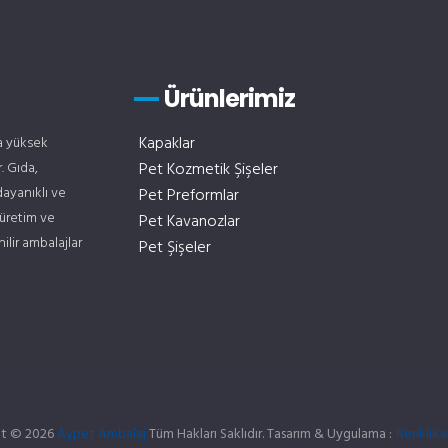
Ürünlerimiz
Kapaklar
la yüksek
. Gıda,
Pet Kozmetik Şişeler
dayanıklı ve
Pet Preformlar
 üretim ve
Pet Kavanozlar
lir ambalajlar
Pet Şişeler
ht © 2026
Aypet Ambalaj
Tüm Hakları Saklıdır. Tasarım & Uygulama :
çorlu we