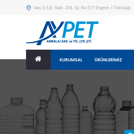
Ulaş O.S.B. Mah. 206. Sk. No:17/1 Ergene / Tekirdağ
KURUMSAL
ÜRÜNLERİMİZ