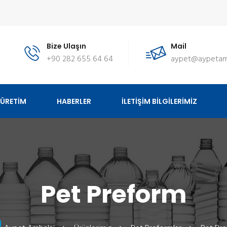
Bize Ulaşın
Mail
+90 282 655 64 64
aypet@aypetam
ÜRETİM
HABERLER
İLETİŞİM BİLGİLERİMİZ
Pet Preform