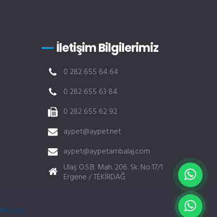
İletişim Bilgilerimiz
0 282 655 64 64
0 282 655 63 84
0 282 655 62 92
aypet@aypet.net
aypet@aypetambalaj.com
Ulaş O.S.B. Mah. 206. Sk. No:17/1
Ergene / TEKİRDAĞ
b tasarım