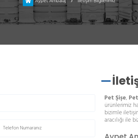
Aypet Ambalaj
İletişim Bilgilerimiz
İlet
Pet Şişe
,
Pet
ürünlerimiz ha
bizimle iletiş
aracılığı ile bi
Aypet Amb