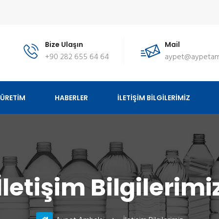
Bize Ulaşın
Mail
+90 282 655 64 64
aypet@aypetam
ÜRETİM
HABERLER
İLETİŞİM BİLGİLERİMİZ
İletişim Bilgilerimi