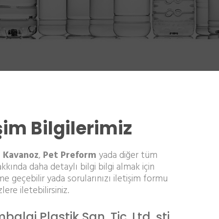
işim Bilgilerimiz
 Kavanoz
,
Pet Preform
yada diğer tüm
kkında daha detaylı bilgi bilgi almak için
ime geçebilir yada sorularınızı iletişim formu
zlere iletebilirsiniz.
alaj Plastik San. Tic. Ltd. şti.