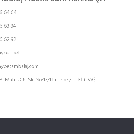
5 64 64
5 63 84
5 62 92
ypet.net
ypetambalaj.com
.B. Mah. 206. Sk. No:17/1 Ergene / TEKİRDAĞ