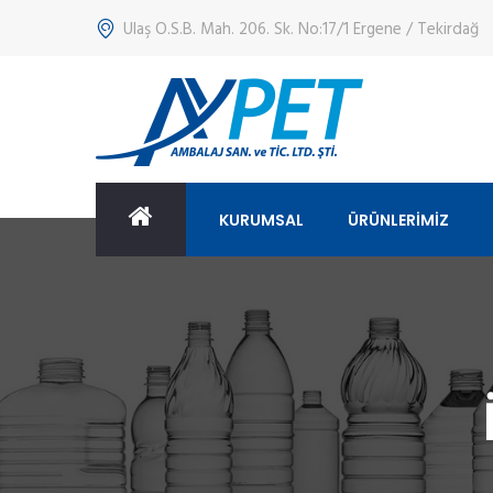
Ulaş O.S.B. Mah. 206. Sk. No:17/1 Ergene / Tekirdağ
KURUMSAL
ÜRÜNLERİMİZ