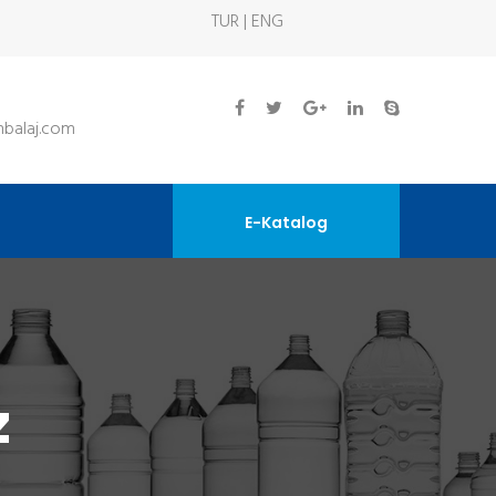
TUR | ENG
balaj.com
E-Katalog
z